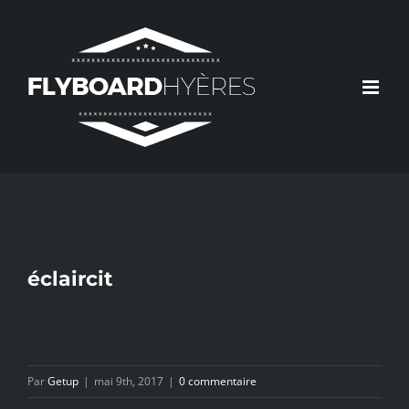
Passer
au
contenu
éclaircit
Par
Getup
|
mai 9th, 2017
|
0 commentaire